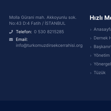
Hızlı 
Molla Gürani mah. Akkoyunlu sok.
No:43 D:4 Fatih / İSTANBUL
Anasayf
Telefon:
0 530 8215285
icon
Dernek 
Email:
icon
info@turkomuzdirsekcerrahisi.org
Başkanın
Yönetim 
Yönergel
Tüzük