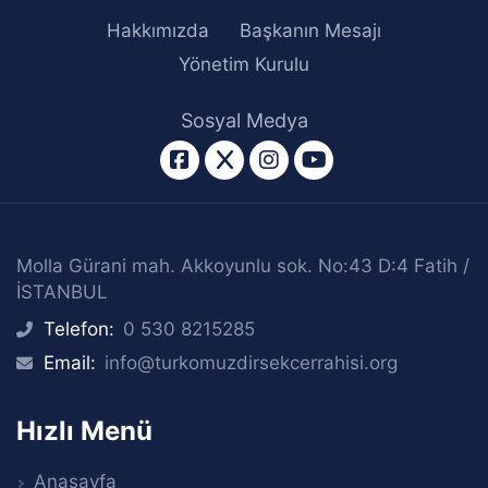
Hakkımızda
Başkanın Mesajı
Yönetim Kurulu
Sosyal Medya
facebook
twitter
instagram
youtube
Molla Gürani mah. Akkoyunlu sok. No:43 D:4 Fatih /
İSTANBUL
Telefon:
0 530 8215285
icon
Email:
info@turkomuzdirsekcerrahisi.org
icon
Hızlı Menü
Anasayfa