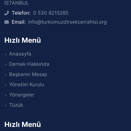
İSTANBUL
Telefon:
0 530 8215285
icon
Email:
info@turkomuzdirsekcerrahisi.org
icon
Hızlı Menü
Anasayfa
Dernek Hakkında
Başkanın Mesajı
Yönetim Kurulu
Yönergeler
Tüzük
Hızlı Menü