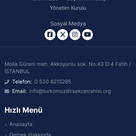
Yönetim Kurulu
Sosyal Medya
facebook
twitter
instagram
youtube
Molla Gürani mah. Akkoyunlu sok. No:43 D:4 Fatih /
İSTANBUL
Telefon:
0 530 8215285
icon
Email:
info@turkomuzdirsekcerrahisi.org
icon
Hızlı Menü
Anasayfa
Dernek Hakkında