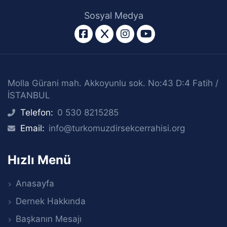
Sosyal Medya
facebook
twitter
instagram
youtube
Molla Gürani mah. Akkoyunlu sok. No:43 D:4 Fatih /
İSTANBUL
Telefon:
0 530 8215285
icon
Email:
info@turkomuzdirsekcerrahisi.org
icon
Hızlı Menü
Anasayfa
Dernek Hakkında
Başkanın Mesajı