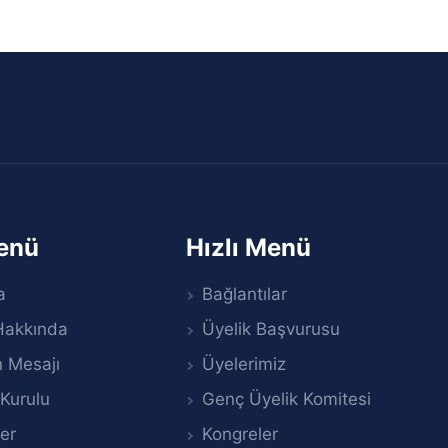
Menü
Hızlı Menü
a
Bağlantılar
Hakkında
Üyelik Başvurusu
 Mesajı
Üyelerimiz
Kurulu
Genç Üyelik Komitesi
er
Kongreler