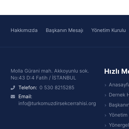
Hakkımızda
Başkanın Mesajı
Yönetim Kurulu
Hızlı 
Molla Gürani mah. Akkoyunlu sok.
No:43 D:4 Fatih / İSTANBUL
Anasayf
Telefon:
0 530 8215285
icon
Dernek 
Email:
icon
info@turkomuzdirsekcerrahisi.org
Başkanın
Yönetim 
Yönergel